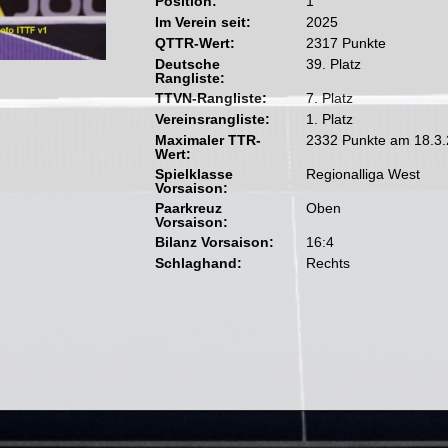
Position:
1
Im Verein seit:
2025
QTTR-Wert:
2317 Punkte
Deutsche
39. Platz
Rangliste:
TTVN-Rangliste:
7. Platz
Vereinsrangliste:
1. Platz
Maximaler TTR-
2332 Punkte am 18.3
Wert:
Spielklasse
Regionalliga West
Vorsaison:
Paarkreuz
Oben
Vorsaison:
Bilanz Vorsaison:
16:4
Schlaghand:
Rechts