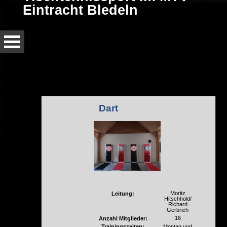
Eintracht Bledeln
Dart
Moritz
Leitung:
Hitschhold/
Richard
Gerbrich
16
Anzahl Mitglieder:
Trainingszeiten:
Montag und